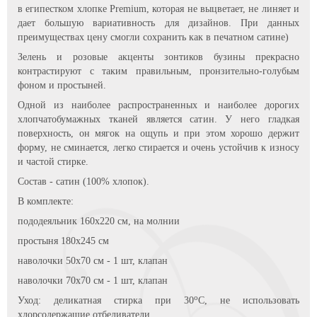
в египестком хлопке Premium, которая не выцветает, не линяет и
дает большую вариативность для дизайнов. При данных
преимуществах цену смогли сохранить как в печатном сатине)
Зелень и розовые акценты зонтиков бузины прекрасно
контрастируют с таким правильным, пронзительно-голубым
фоном и простыней.
Одной из наиболее распространенных и наиболее дорогих
хлопчатобумажных тканей является сатин. У него гладкая
поверхность, он мягок на ощупь и при этом хорошо держит
форму, не сминается, легко стирается и очень устойчив к износу
и частой стирке.
Состав - сатин (100% хлопок).
В комплекте:
пододеяльник 160х220 см, на молнии
простыня 180х245 см
наволочки 50х70 см - 1 шт, клапан
наволочки 70х70 см - 1 шт, клапан
о
Уход: деликатная стирка при 30
С, не использовать
хлорсодержащие отбеливатели.