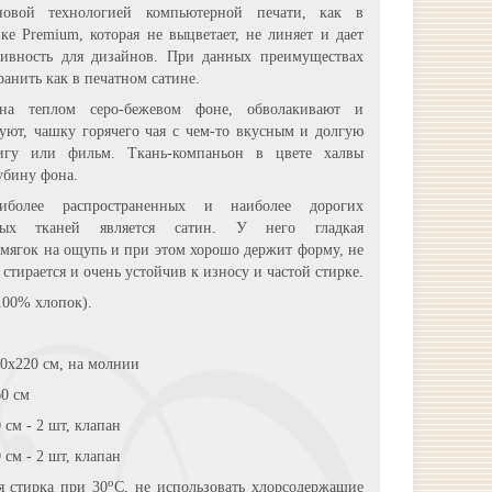
овой технологией компьютерной печати, как в
ке Premium, которая не выцветает, не линяет и дает
ивность для дизайнов. При данных преимуществах
ранить как в печатном сатине.
на теплом серо-бежевом фоне, обволакивают и
уют, чашку горячего чая с чем-то вкусным и долгую
игу или фильм. Ткань-компаньон в цвете халвы
убину фона.
более распространенных и наиболее дорогих
жных тканей является сатин. У него гладкая
 мягок на ощупь и при этом хорошо держит форму, не
 стирается и очень устойчив к износу и частой стирке.
(100% хлопок).
0х220 см, на молнии
0 см
 см - 2 шт, клапан
 см - 2 шт, клапан
о
я стирка при 30
С, не использовать хлорсодержащие