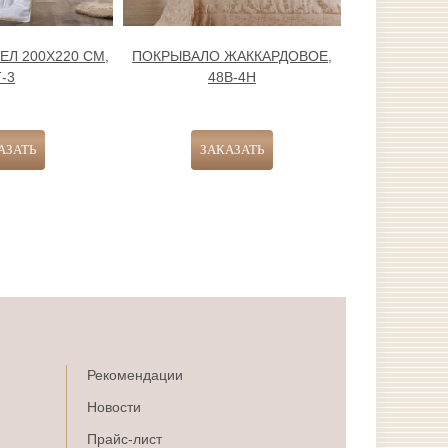
Л 200Х220 СМ,
ПОКРЫВАЛО ЖАККАРДОВОЕ,
ПОКРЫВАЛО
Т-3
48В-4H
48
Рекомендации
Новости
Прайс-лист