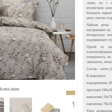
сатин, но с н
египестком хлоп
большую вариат
цену смогли сох
Чайные розы 
настраивают на 
интересную кн
подчеркивает гл
Одной из наи
хлопчатобума
поверхность, он
сминается, легко
Состав - сатин 
В комплекте:
пододеяльник 20
На весь экран
простыня 240х26
наволочки 50х70
наволочки 70х70
Уход: деликатна