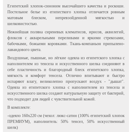
Египетский хлопок-синоним высочайшего качества и роскоши.
Постельное белье из египесткого хлопка отличается ровным
матовым блеском, непревзойденной мягкостью и
шелковистостью.
Нежнейшая поляна сиреневых клематисов, ирисов, аквилегий,
флоксов с акварельными переливами и яркими стрекозами,
бабочками, божьими коровками. Ткань-компаньон припылено-
лавандового цвета.
Воздушные, пышные, но лёгкие одеяла из египетского хлопка с
наполнителем из тенсела и искусственного шелка соединяют в
себе пластичность и благородный блеск египетского хлопка,
мягкость и комфорт тенсела. Отлично впитывают и быстро
испаряют влагу, великолепно пропускают воздух - "дышат".
Одеяла из египетского хлопка с наполнителем из тенсела и
искусственного шелка создают натуральную защиту от бактерий,
что подходит для людей с чувствительной кожей.
В комплекте:
-одеяло 160х220 см (чехол: люкс-сатин (100% египетский хлопок
ПРЕМИУМ), наполнитель: 50% тенсел, 50% искусственный
шелк)