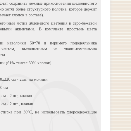
хотят сохранить нежные прикосновения шелковистого
 но хотят более структурного полотна, которое держит
вечает хлопок в составе).
еточный мотив яблоневого цветения в серо-бежевой
овыми акцентами. В комплекте простынь цвета
ии наволочки 50*70 и периметр пододеяльника
 кантом, выполненным из ткани-компаньона
ета.
тин (61% тенсел 39% хлопок).
0х220 см - 2шт, на молнии
0 см
 см - 2 шт, клапан
см - 2 шт., клапан
о
 стирка при 30
С, не использовать хлорсодержащие