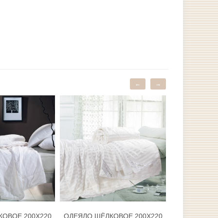
←
→
ОВОЕ 200Х220
ОДЕЯЛО ШЁЛКОВОЕ 200Х220
ПОКРЫВАЛО