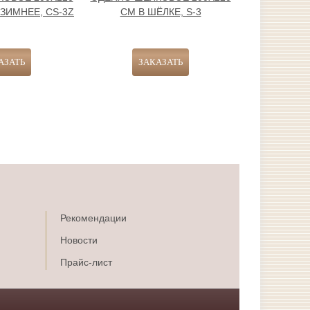
ЗИМНЕЕ, CS-3Z
СМ В ШЁЛКЕ, S-3
3
Рекомендации
Новости
Прайс-лист