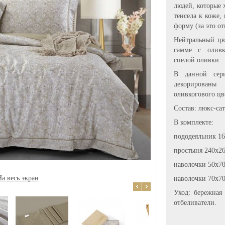
людей, которые 
тенсела к коже,
форму (за это от
Нейтральный цв
гамме с оливк
спелой оливки.
В данной сер
декорированы
оливкогового цв
Состав: люкс-са
В комплекте:
пододеяльник 16
простыня 240х26
наволочки 50х70
На весь экран
наволочки 70х70 
Уход: бережная
отбеливатели.