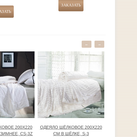
←
→
ОВОЕ 200Х220
ОДЕЯЛО ШЁЛКОВОЕ 200Х220
ПОКРЫВАЛО
ЗИМНЕЕ, CS-3Z
СМ В ШЁЛКЕ, S-3
3