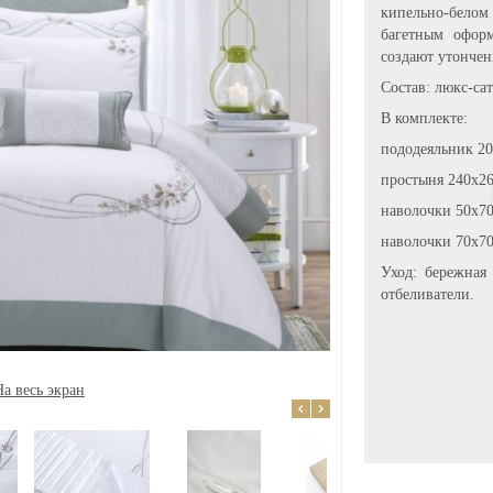
кипельно-бело
багетным оформ
создают утончен
Состав: люкс-са
В комплекте:
пододеяльник 20
простыня 240х26
наволочки 50х70
наволочки 70х70 
Уход: бережная
отбеливатели.
На весь экран