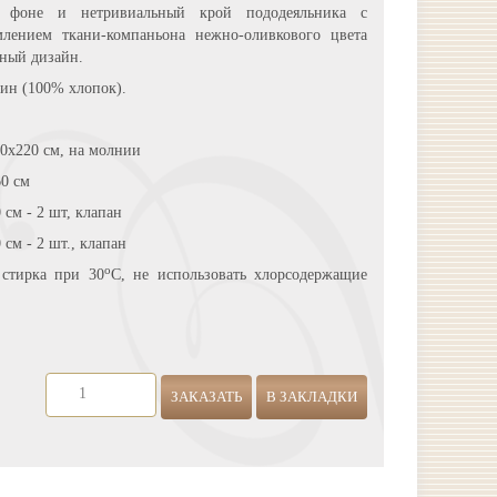
м фоне и нетривиальный крой пододеяльника с
лением ткани-компаньона нежно-оливкового цвета
ный дизайн.
тин (100% хлопок).
0х220 см, на молнии
0 см
 см - 2 шт, клапан
см - 2 шт., клапан
о
 стирка при 30
С, не использовать хлорсодержащие
ЗАКАЗАТЬ
В ЗАКЛАДКИ